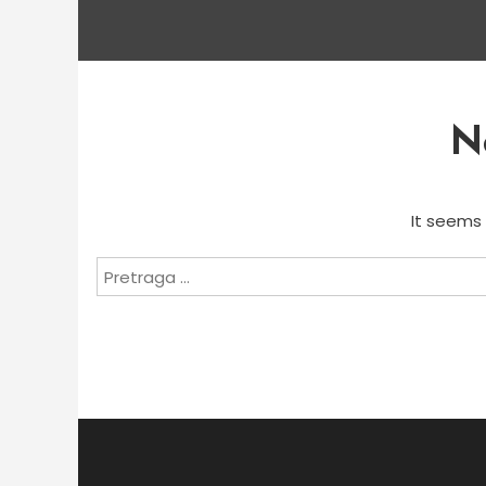
N
It seems 
Pretraga
za: