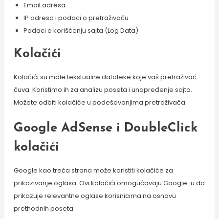
Email adresa
IP adresa i podaci o pretraživaču
Podaci o korišćenju sajta (Log Data)
Kolačići
Kolačići su male tekstualne datoteke koje vaš pretraživač
čuva. Koristimo ih za analizu poseta i unapređenje sajta.
Možete odbiti kolačiće u podešavanjima pretraživača.
Google AdSense i DoubleClick
kolačići
Google kao treća strana može koristiti kolačiće za
prikazivanje oglasa. Ovi kolačići omogućavaju Google-u da
prikazuje relevantne oglase korisnicima na osnovu
prethodnih poseta.