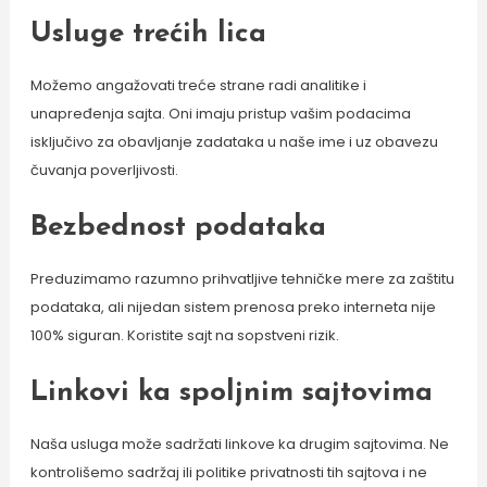
Usluge trećih lica
Možemo angažovati treće strane radi analitike i
unapređenja sajta. Oni imaju pristup vašim podacima
isključivo za obavljanje zadataka u naše ime i uz obavezu
čuvanja poverljivosti.
Bezbednost podataka
Preduzimamo razumno prihvatljive tehničke mere za zaštitu
podataka, ali nijedan sistem prenosa preko interneta nije
100% siguran. Koristite sajt na sopstveni rizik.
Linkovi ka spoljnim sajtovima
Naša usluga može sadržati linkove ka drugim sajtovima. Ne
kontrolišemo sadržaj ili politike privatnosti tih sajtova i ne