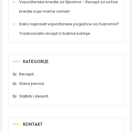
Vojvođanske knedle sa šljivama – Recept za sočne
knedle koje mame osmeh
Kako napraviti vojvođanske pogačice sa čvarcima?
Tradicionalni recept iz bakine kuhinje
KATEGORIJE
Recepti
Slana peciva
Slatkiši i deserti
KONTAKT