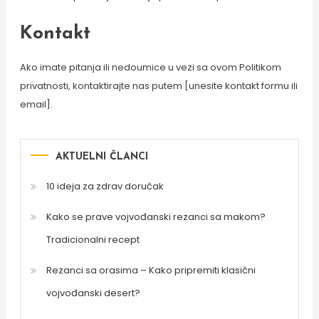
Kontakt
Ako imate pitanja ili nedoumice u vezi sa ovom Politikom
privatnosti, kontaktirajte nas putem [unesite kontakt formu ili
email].
AKTUELNI ČLANCI
10 ideja za zdrav doručak
Kako se prave vojvođanski rezanci sa makom?
Tradicionalni recept
Rezanci sa orasima – Kako pripremiti klasični
vojvođanski desert?