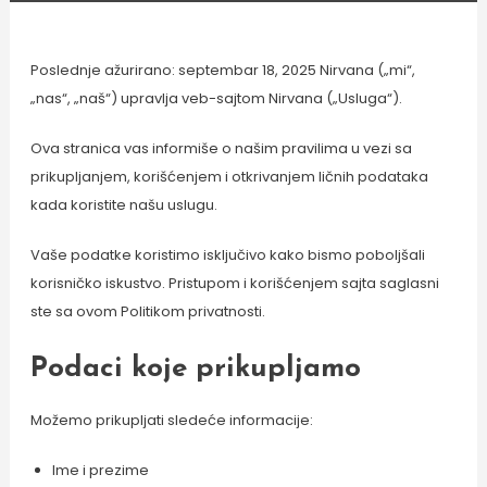
Poslednje ažurirano: septembar 18, 2025 Nirvana („mi“,
„nas“, „naš“) upravlja veb-sajtom Nirvana („Usluga“).
Ova stranica vas informiše o našim pravilima u vezi sa
prikupljanjem, korišćenjem i otkrivanjem ličnih podataka
kada koristite našu uslugu.
Vaše podatke koristimo isključivo kako bismo poboljšali
korisničko iskustvo. Pristupom i korišćenjem sajta saglasni
ste sa ovom Politikom privatnosti.
Podaci koje prikupljamo
Možemo prikupljati sledeće informacije:
Ime i prezime