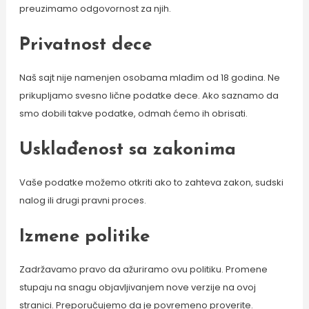
preuzimamo odgovornost za njih.
Privatnost dece
Naš sajt nije namenjen osobama mlađim od 18 godina. Ne
prikupljamo svesno lične podatke dece. Ako saznamo da
smo dobili takve podatke, odmah ćemo ih obrisati.
Usklađenost sa zakonima
Vaše podatke možemo otkriti ako to zahteva zakon, sudski
nalog ili drugi pravni proces.
Izmene politike
Zadržavamo pravo da ažuriramo ovu politiku. Promene
stupaju na snagu objavljivanjem nove verzije na ovoj
stranici. Preporučujemo da je povremeno proverite.